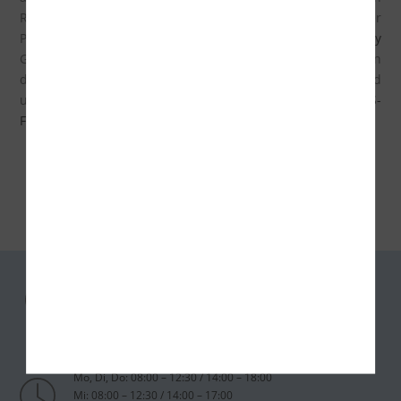
Rechten und Einstellungsmöglichkeiten zum Schutze Ihrer
Privatsphäre:
http://www.google.de/intl/de/policies/privacy
Google verarbeitet Ihre personenbezogenen Daten auch in
den USA und hat sich dem EU-US Privacy Shield
unterworfen:
https://www.privacyshield.gov/EU-US-
Framework
Zahnarzt Südhöhe
Dr. Anne Barth
Kohlenstraße 18
01189 Dresden
Mo, Di, Do: 08:00 – 12:30 / 14:00 – 18:00
Mi: 08:00 – 12:30 / 14:00 – 17:00