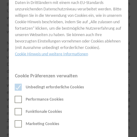
Daten in Drittländern mit einem nach EU-Standards
personenbezogene Daten nur im technisch erforderlichen
unzureichenden Datenschutzniveau verarbeitet werden. Bitte
Umfang erhoben. Nachfolgend werden wir Ihnen erläutern,
willigen Sie in die Verwendung von Cookies ein, wie in unserem
welche Informationen wir während Ihres Besuches auf
Cookie-Hinweis beschrieben, indem Sie auf „Alle zulassen und
unserer Internetseite erfassen und wie diese genutzt
fortsetzen“ klicken, um die bestmögliche Nutzererfahrung auf
werden.
unseren Webseiten zu haben. Sie können auch Ihre
bevorzugten Einstellungen vornehmen oder Cookies ablehnen
NUTZUNG UND WEITERGABE PERSONENBEZOGENER DATEN
(mit Ausnahme unbedingt erforderlicher Cookies).
Personenbezogene Daten werden auf diesen Seiten stets
Cookie Hinweis und weitere Informationen
vertraulich behandelt und entsprechend dieser
Datenschutz-erklärung sowie den geltenden
datenschutzrechtlichen Bestimmungen verarbeitet. Die
Cookie Präferenzen verwalten
nachfolgenden Bestimmungen geben Auskunft darüber,
welche personenbezogenen Daten wir auf diesen Seiten
Unbedingt erforderliche Cookies
erheben, für welchen Zweck wir sie verwenden und
welchen Dritten wir sie gegebenenfalls zur Verfügung
Performance Cookies
stellen. Ihre personenbezogenen Daten werden an Dritte
Funktionale Cookies
nur weitergegeben oder sonst übermittelt, wenn dies zum
Zweck der Vertragsabwicklung erforderlich ist und wenn
Marketing Cookies
ihre Speicherung aus sonstigen gesetzlichen Gründen
erforderlich ist.