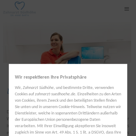
Wir respektieren Ihre Privatsphäre
Wir,
Zahnarzt Südhöhe
, und bestimmte Dritte, verwenden
Datenschutz
Cookies auf
zahnarzt-suedhoehe.de
. Einzelheiten zu den Arten
von Cookies, ihrem Zweck und den beteiligten Stellen finden
Sie unten und in unserem Cookie-Hinweis. Teilweise nutzen wir
DATENSCHUTZERKLÄRUNG
Dienstleister, welche in sogenannten Drittländern außerhalb
Wir freuen uns über Ihren Besuch auf unserer
der Europäischen Union personenbezogene Daten
Internetseite. Der Schutz Ihrer persönlichen Daten ist uns
verarbeiten. Mit Ihrer Einwilligung akzeptieren Sie insoweit
ein besonderes Anliegen. Deswegen werden bei uns
zugleich im Sinne von Art. 49 Abs. 1 S. 1 lit. a DSGVO, dass Ihre